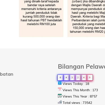
Bilangan Pelaw
abatan
0
4
3
2
4
9
Views Today : 18
Views This Month : 173
Views This Year : 8757
Total views : 73542