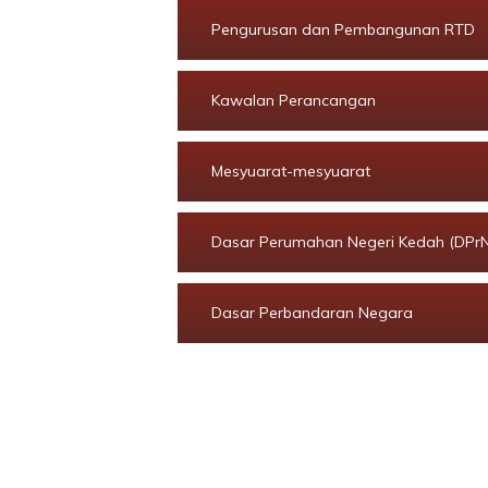
Pengurusan dan Pembangunan RTD
Kawalan Perancangan
Mesyuarat-mesyuarat
Dasar Perumahan Negeri Kedah (DPrN
Dasar Perbandaran Negara